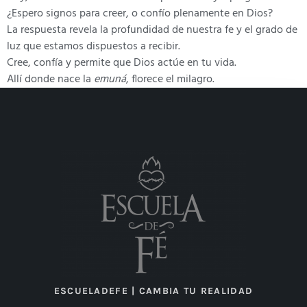
¿Espero signos para creer, o confío plenamente en Dios?
La respuesta revela la profundidad de nuestra fe y el grado de
luz que estamos dispuestos a recibir.
Cree, confía y permite que Dios actúe en tu vida.
Allí donde nace la
emuná
, florece el milagro.
ESCUELADEFE | CAMBIA TU REALIDAD