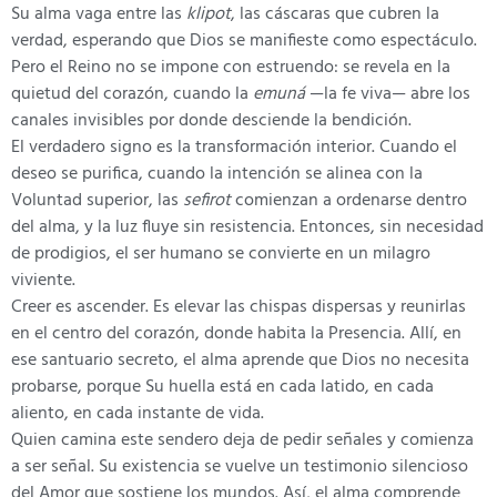
Su alma vaga entre las
klipot
, las cáscaras que cubren la
verdad, esperando que Dios se manifieste como espectáculo.
Pero el Reino no se impone con estruendo: se revela en la
quietud del corazón, cuando la
emuná
—la fe viva— abre los
canales invisibles por donde desciende la bendición.
El verdadero signo es la transformación interior. Cuando el
deseo se purifica, cuando la intención se alinea con la
Voluntad superior, las
sefirot
comienzan a ordenarse dentro
del alma, y la luz fluye sin resistencia. Entonces, sin necesidad
de prodigios, el ser humano se convierte en un milagro
viviente.
Creer es ascender. Es elevar las chispas dispersas y reunirlas
en el centro del corazón, donde habita la Presencia. Allí, en
ese santuario secreto, el alma aprende que Dios no necesita
probarse, porque Su huella está en cada latido, en cada
aliento, en cada instante de vida.
Quien camina este sendero deja de pedir señales y comienza
a ser señal. Su existencia se vuelve un testimonio silencioso
del Amor que sostiene los mundos. Así, el alma comprende