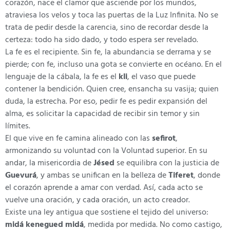
corazón, nace el clamor que asciende por los mundos,
atraviesa los velos y toca las puertas de la Luz Infinita. No se
trata de pedir desde la carencia, sino de recordar desde la
certeza: todo ha sido dado, y todo espera ser revelado.
La fe es el recipiente. Sin fe, la abundancia se derrama y se
pierde; con fe, incluso una gota se convierte en océano. En el
lenguaje de la cábala, la fe es el
kli
, el vaso que puede
contener la bendición. Quien cree, ensancha su vasija; quien
duda, la estrecha. Por eso, pedir fe es pedir expansión del
alma, es solicitar la capacidad de recibir sin temor y sin
límites.
El que vive en fe camina alineado con las
sefirot
,
armonizando su voluntad con la Voluntad superior. En su
andar, la misericordia de
Jésed
se equilibra con la justicia de
Guevurá
, y ambas se unifican en la belleza de
Tiferet
, donde
el corazón aprende a amar con verdad. Así, cada acto se
vuelve una oración, y cada oración, un acto creador.
Existe una ley antigua que sostiene el tejido del universo:
midá kenegued midá
, medida por medida. No como castigo,