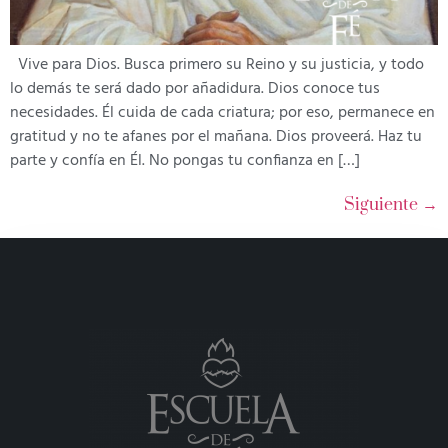
Vive para Dios. Busca primero su Reino y su justicia, y todo
lo demás te será dado por añadidura. Dios conoce tus
necesidades. Él cuida de cada criatura; por eso, permanece en
gratitud y no te afanes por el mañana. Dios proveerá. Haz tu
parte y confía en Él. No pongas tu confianza en […]
Siguiente
→